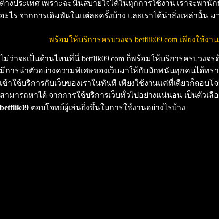
ต่างประเทศ เพราะฉะนั้นสบายใจได้ในทุกการใช้งาน เราจะพานัก
อะไร จากการเดิมพันในแต่ละครั้งบ้าง และเราได้นำสิ่งเหล่านั้น มาใ
พร้อมให้บริการครบวงจร betflik09 com เพียงใช้งาน
ไม่ว่าจะเป็นด้านไหนที่นี่ betflik09 com ก็พร้อมให้บริการครบวง
มีการนำตัวอย่างความพิเศษของเว็บมาให้กับนักพนันทุกคนได้ทราบก
เข้าใช้บริการกับเว็บของเราในทันที เพียงใช้งานแค่ที่เดียวก็ตอบโ
สามารถหาได้ จากการใช้บริการเว็บทั่วไปอย่างแน่นอน เป็นตัวเลือ
betflik09
ตอบโจทย์ผู้เล่นยิ่งขึ้นในการใช้งานอย่างไรบ้าง