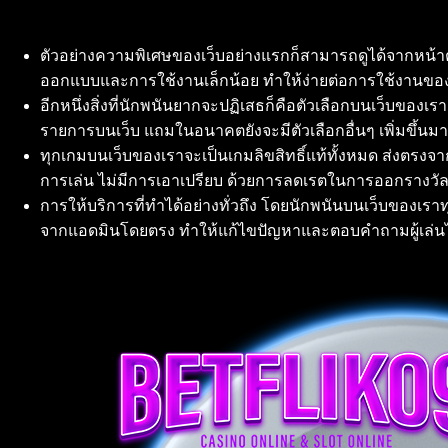
ตัวอย่างความพิเศษของเว็บอย่างแรกก็สามารถดูได้จากหน้าต่
ออกแบบและการใช้งานเล็กน้อย ทำให้ง่ายต่อการใช้งานของ
อีกหนึ่งสิ่งที่นักพนันยากจะปฏิเสธก็คือตัวเลือกบนเว็บของเรา
รายการบนเว็บ แถมในอนาคตยังจะมีตัวเลือกอื่นๆ เพิ่มขึ้นมา
ทุกเกมบนเว็บของเราจะเป็นเกมลิขสิทธิ์แท้ทั้งหมด ส่งตรงจา
การเล่น ไม่มีการเอาเปรียบ ด้วยการลดเรตในการออกรางว
การให้บริการที่ทำได้อย่างทั่วถึง โดยนักพนันบนเว็บของเรา
จากแอดมินโดยตรง ทำให้แก้ไขปัญหาและตอบคำถามผู้เล่นไ