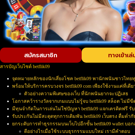
สมัครสมาชิก
ทางเข้าเล่
สารบัญเว็บไซต์ betflik09
จุดหมายหลักของนักเสี่ยงโชค betflik09 พานักพนันชาวไทย
พร้อมให้บริการครบวงจร betflik09 com เพียงใช้งานแค่ที่เดี
ตัวอย่างความพิเศษของเว็บ ที่นักพนันยากจะปฏิเสธ
โอกาสคว้ารางวัลจากเกมแบบไม่รู้จบ betflik09 สล็อต ไม่ม
มีทุนจำกัดในการเล่นไม่ใช่ปัญหา betflik09 แจกเครดิตฟรี รับทุ
รับประกันไม่มีสะดุดทุกการเดิมพัน betflik09 เว็บตรง ดื่มด่ำกั
ยกระดับการทำธุรกรรมบนเว็บไปอีกขั้น betflik09 wallet บ
ดีอย่างไรเมื่อใช้ระบบธุรกรรมแบบใหม่ เรามีคำตอบ