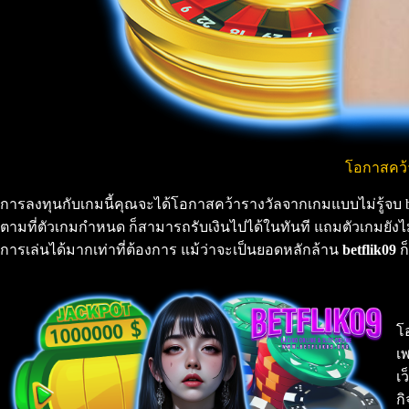
โอกาสคว้า
การลงทุนกับเกมนี้คุณจะได้โอกาสคว้ารางวัลจากเกมแบบไม่รู้จบ be
ตามที่ตัวเกมกำหนด ก็สามารถรับเงินไปได้ในทันที แถมตัวเกมย
การเล่นได้มากเท่าที่ต้องการ แม้ว่าจะเป็นยอดหลักล้าน
betflik09
ก
โ
เพ
เว
ก