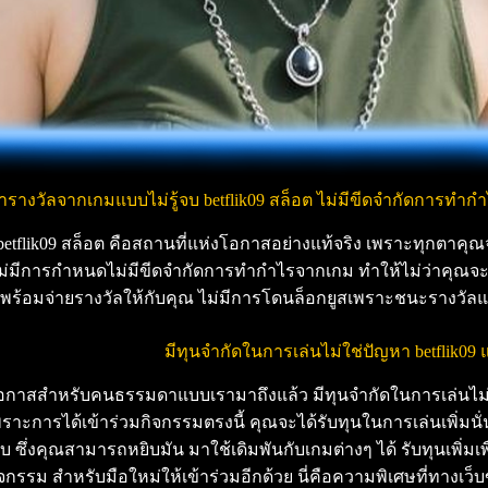
รางวัลจากเกมแบบไม่รู้จบ betflik09 สล็อต ไม่มีขีดจำกัดการทำ
tflik09 สล็อต คือสถานที่แห่งโอกาสอย่างแท้จริง เพราะทุกตาคุณจ
ังไม่มีการกำหนดไม่มีขีดจำกัดการทำกำไรจากเกม ทำให้ไม่ว่าคุ
็พร้อมจ่ายรางวัลให้กับคุณ ไม่มีการโดนล็อกยูสเพราะชนะรางวัลแน่นอ
มีทุนจำกัดในการเล่นไม่ใช่ปัญหา betflik09 แจ
อกาสสำหรับคนธรรมดาแบบเรามาถึงแล้ว มีทุนจำกัดในการเล่นไม่ใช่
ราะการได้เข้าร่วมกิจกรรมตรงนี้ คุณจะได้รับทุนในการเล่นเพิ่มนั่น
็บ ซึ่งคุณสามารถหยิบมัน มาใช้เดิมพันกับเกมต่างๆ ได้ รับทุนเพิ่ม
ิจกรรม สำหรับมือใหม่ให้เข้าร่วมอีกด้วย นี่คือความพิเศษที่ทางเว