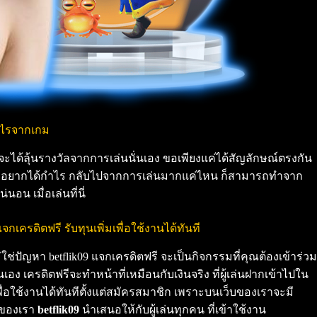
กำไรจากเกม
ะได้ลุ้นรางวัลจากการเล่นนั่นเอง ขอเพียงแค่ได้สัญลักษณ์ตรงกัน
ณจะอยากได้กำไร กลับไปจากการเล่นมากแค่ไหน ก็สามารถทำจาก
น เมื่อเล่นที่นี่
กเครดิตฟรี รับทุนเพิ่มเพื่อใช้งานได้ทันที
ปัญหา betflik09 แจกเครดิตฟรี จะเป็นกิจกรรมที่คุณต้องเข้าร่วม
เอง เครดิตฟรีจะทำหน้าที่เหมือนกับเงินจริง ที่ผู้เล่นฝากเข้าไปใน
เพื่อใช้งานได้ทันทีตั้งแต่สมัครสมาชิก เพราะบนเว็บของเราจะมี
็บของเรา
betflik09
นำเสนอให้กับผู้เล่นทุกคน ที่เข้าใช้งาน