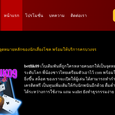
หน้าแรก
โปรโมชั่น
บทความ
ติดต่อเรา
9 จุดหมายหลักของนักเสี่ยงโชค พร้อมให้บริการครบวงจร
betflik09
เว็บเดิมพันที่ถูกใครหลายคนยกให้เป็นจุดห
ระดับโลก พี่น้องชาวไทยเตรียมตัวเอาไว้ com พร้อม
ยิ่งขึ้น สล็อต ของเราจะเปิดให้ผู้เล่น ได้สามารถทำ
เครดิตฟรี เป็นทุนเพิ่มเติมให้กับนักพนันอีกด้วย ดื่
ได้ระหว่างการใช้งาน แถม wallet ยังทำธุรกรรมง่าย