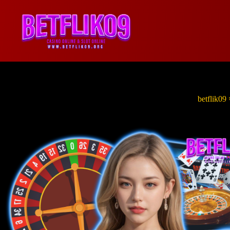
Skip
to
content
betflik0