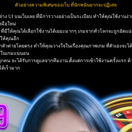
ตัวอย่างความพิเศษของเว็บ ที่นักพนันยากจะปฏิเสธ
าง UI บนเว็บเลย ที่มีการวางอย่างเป็นระเบียบ ทำให้คุณใช้งานง่
มือใหม่
 ที่มีให้คุณได้เลือกใช้งานได้เยอะมากๆ เกมจากทั่วโลกจะถูกอัดแน่น
ให้คุณอีก
กตัวค่ายโดยตรง ทำให้คุณวางใจในเรื่องคุณภาพเกม ที่ตัวเองจะได้ส
ัลในเกมแน่นอน
ทุกคน จะได้รับการดูแลจากทีมงาน ตั้งแต่การเข้าใช้งานครั้งแรก 
ด้เร็วมาก